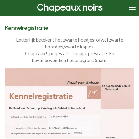
Chapeaux noirs
Ga
direct
naar
de
Kennelregistratie
hoofdinhoud
Letterlijk betekent het
zwarte hoedjes, ofwel zwarte
hoofdjes/zwarte kopjes.
Chapeaux!: petjes af! - knappe prestatie. En
bevat bovendien het anagram: Saahr.