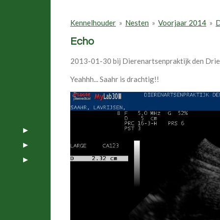
Kennelhouder
»
Nesten
»
Voorjaar 2014
»
D
Echo
2013-01-30 bij Dierenartsenpraktijk den Dri
Yeahhh... Saahr is drachtig!!