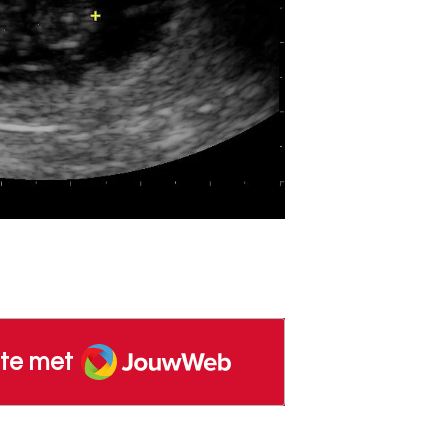
JouwWeb
te met