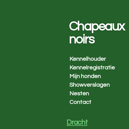
Ga
direct
naar
Chapeaux
de
hoofdinhoud
noirs
Kennelhouder
Kennelregistratie
Mijn honden
Showverslagen
Nesten
Contact
Dracht