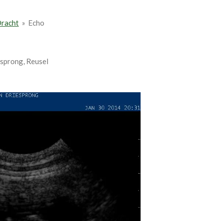
racht
»
Echo
esprong, Reusel