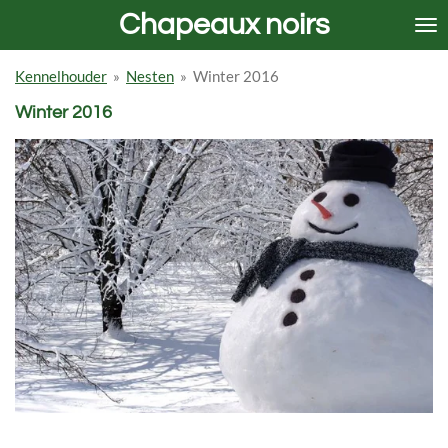
Chapeaux noirs
Ga
direct
naar
Kennelhouder
»
Nesten
»
Winter 2016
de
hoofdinhoud
Winter 2016