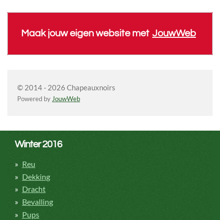
Maak jouw eigen website met
JouwWeb
© 2014 - 2026 Chapeauxnoirs
Powered by
JouwWeb
Winter 2016
Reu
Dekking
Dracht
Bevalling
Pups