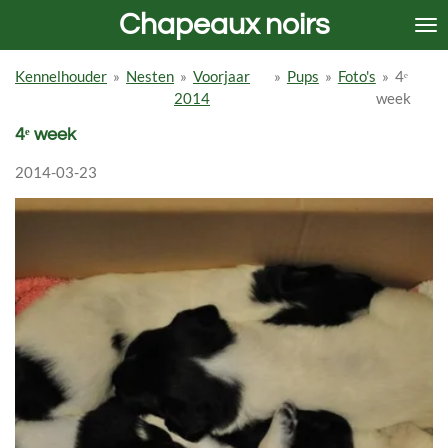
Chapeaux noirs
Ga
direct
naar
Kennelhouder
»
Nesten
»
Voorjaar
»
Pups
»
Foto's
»
4ᵉ
de
2014
week
hoofdinhoud
4ᵉ week
2014-03-23