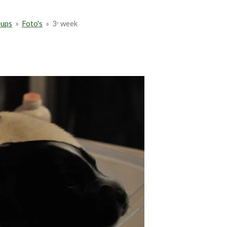
ups
»
Foto's
»
3ᵉ week