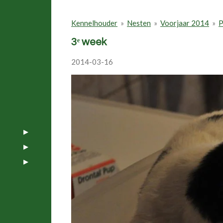
Kennelhouder
»
Nesten
»
Voorjaar 2014
»
P
3ᵉ week
2014-03-16