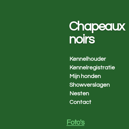
Ga
direct
naar
Chapeaux
de
hoofdinhoud
noirs
Kennelhouder
Kennelregistratie
Mijn honden
Showverslagen
Nesten
Contact
Foto's