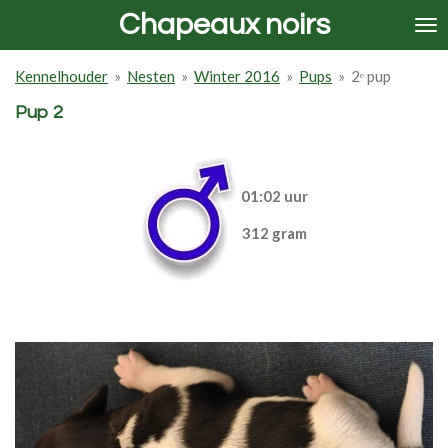
Chapeaux noirs
Ga
direct
naar
Kennelhouder
»
Nesten
»
Winter 2016
»
Pups
»
2ᵉ pup
de
hoofdinhoud
Pup 2
01:02 uur
312 gram