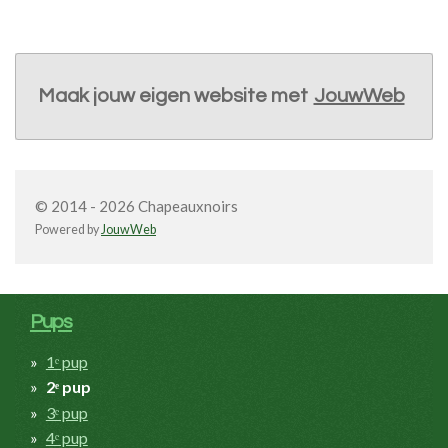
Maak jouw eigen website met
JouwWeb
© 2014 - 2026 Chapeauxnoirs
Powered by
JouwWeb
Pups
1ᵉ pup
2ᵉ pup
3ᵉ pup
4ᵉ pup