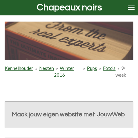
Chapeaux noirs
Ga
direct
naar
de
hoofdinhoud
Kennelhouder
»
Nesten
»
Winter
»
Pups
»
Foto's
»
9ᵉ
2016
week
Maak jouw eigen website met
JouwWeb