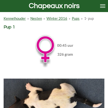
Chapeaux noirs
Ga
direct
naar
Kennelhouder
»
Nesten
»
Winter 2016
»
Pups
»
1ᵉ pup
de
hoofdinhoud
Pup 1
00:45 uur
326 gram