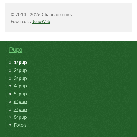
© 2014 - 2026 Chapeauxnoirs
Powered by
JouwWeb
Pups
1ᵉ pup
2ᵉ pup
3ᵉ pup
4ᵉ pup
5ᵉ pup
6ᵉ pup
7ᵉ pup
8ᵉ pup
Foto's