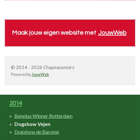
Maak jouw eigen website met
JouwWeb
© 2014 - 2026 Chapeauxnoirs
Powered by
JouwWeb
2014
Benelux Winner Rotterdam
Dogshow Vejen
Dogshow de Baronie