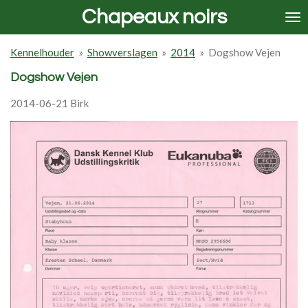
Chapeaux noirs
Ga
direct
naar
Kennelhouder
»
Showverslagen
»
2014
»
Dogshow Vejen
de
hoofdinhoud
Dogshow Vejen
2014-06-21 Birk